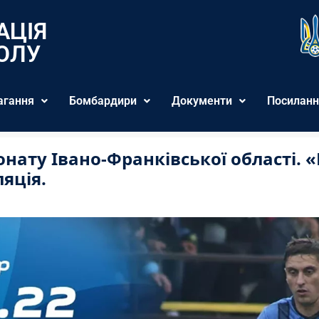
АЦІЯ
ОЛУ
агання
Бомбардири
Документи
Посиланн
іонату Івано-Франківської області. 
ляція.