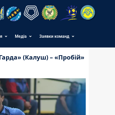
я
Медіа
Заявки команд
«Гарда» (Калуш) – «Пробій»