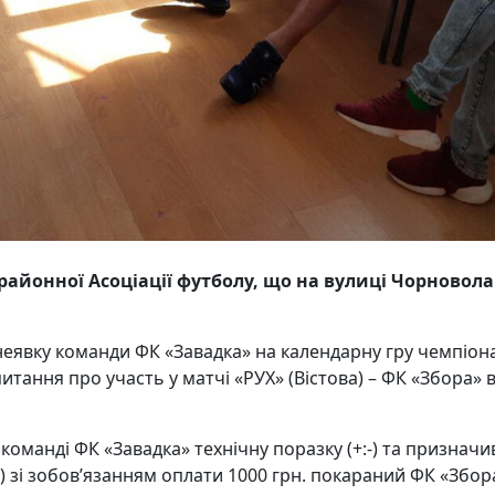
 районної Асоціації футболу, що на вулиці Чорновола
еявку команди ФК «Завадка» на календарну гру чемпіона
питання про участь у матчі «РУХ» (Вістова) – ФК «Збора»
команді ФК «Завадка» технічну поразку (+:-) та признач
-) зі зобов’язанням оплати 1000 грн. покараний ФК «Збор