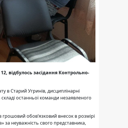
 12, відбулось засідання Контрольно-
ту в Старий Угринів, дисциплінарні
 в складі останньої команди незаявленого
ив грошовий обов’язковий внесок в розмірі
а» за неуважність свого представника,