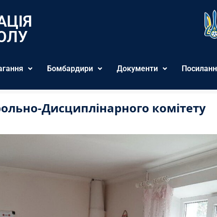
АЦІЯ
ОЛУ
агання
Бомбардири
Документи
Посиланн
рольно-Дисциплінарного комітету