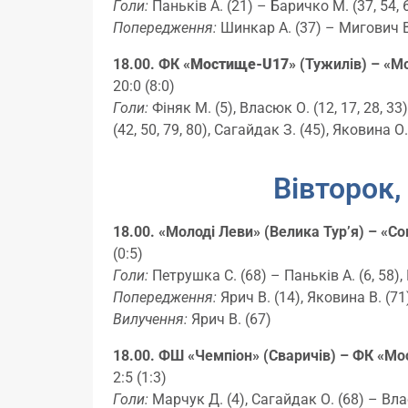
Голи:
Паньків А. (21) – Баричко М. (37, 54, 
Попередження:
Шинкар А. (37) – Мигович В.
18.00. ФК «
Мостище-U17
» (Тужилів
) – «М
20:0 (8:0)
Голи:
Фіняк М. (5), Власюк О. (12, 17, 28, 33)
(42, 50, 79, 80), Сагайдак З. (45), Яковина О.
Вівторок, 
18.00. «Молоді Леви» (Велика Тур’я) – «С
(0:5)
Голи:
Петрушка С. (68) – Паньків А. (6, 58), К
Попередження:
Ярич В. (14), Яковина В. (7
Вилучення:
Ярич В. (67)
18.00. ФШ «Чемпіон» (Сваричів) – ФК «М
2:5 (1:3)
Голи:
Марчук Д. (4), Сагайдак О. (68) – Влас