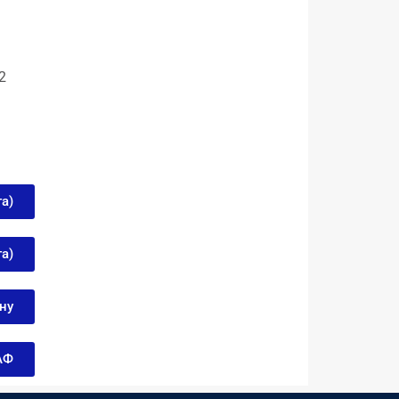
2
га)
га)
ону
ОАФ