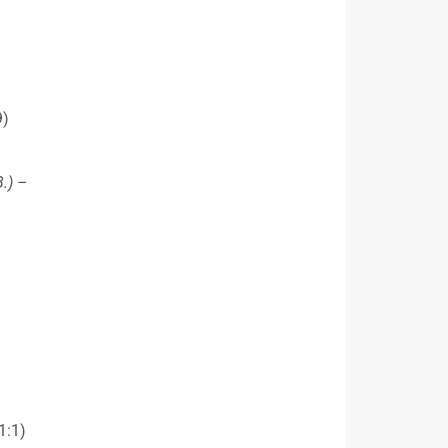
9)
В.
)
–
1:1)