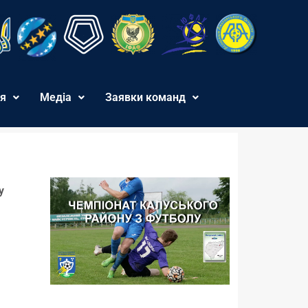
я
Медіа
Заявки команд
у