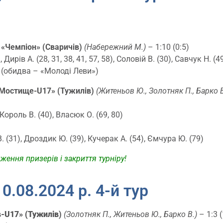
 «Чемпіон» (Сваричів)
(
Набережний М.
)
– 1:10 (0:5)
Дирів А. (28, 31, 38, 41, 57, 58), Соловій В. (30), Савчук Н. (4
) (обидва – «Молоді Леви»)
«Мостище-U17» (Тужилів)
(
Житеньов Ю., Золотняк П., Барко 
Король В. (40), Власюк О. (69, 80)
 (31), Дроздик Ю. (39), Кучерак А. (54), Ємчура Ю. (79)
ження призерів і закриття турніру!
0.08.2024 р. 4-й тур
в-U17
» (Тужилів
)
(
Золотняк П., Житеньов Ю., Барко В.
)
– 1:3 (