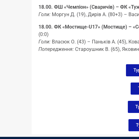
18.00. ФШ «Чемпіон» (Сваричів) – ФК «Ту
Голи:
Моргун Д. (19), Дирів А. (80+3) – Васи
18.00. ФК «Мостище-U17» (Мостище) – «С
(0:0)
Голи:
Власюк О. (43) – Паньків А. (45), Ков
Попередження:
Староушник В. (65), Яковина
Ту
Т
Т