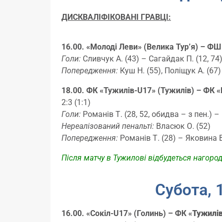
ДИСКВАЛІФІКОВАНІ ГРАВЦІ:
16.00. «Молоді Леви» (Велика Тур’я) – ФШ
Голи:
Сливчук А. (43) – Сагайдак П. (12, 74), 
Попередження:
Куш Н. (55), Поліщук А. (67
18.00. ФК «Тужилів-U17» (Тужилів) – ФК 
2:3 (1:1)
Голи:
Романів Т. (28, 52, обидва – з пен.) – 
Нереалізований пенальті:
Власюк О. (52)
Попередження:
Романів Т. (28) – Яковина В.
Після матчу в Тужилові відбудеться нагород
Субота, 1
16.00. «Сокіл-U17» (Голинь) – ФК «
Тужилі