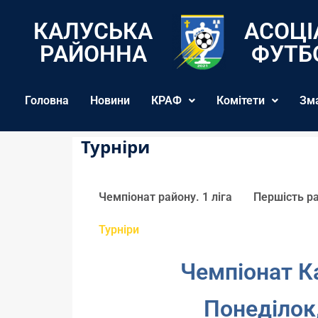
КАЛУСЬКА
АСОЦІ
РАЙОННА
ФУТБ
Головна
Новини
КРАФ
Комітети
Зм
Турніри
Чемпіонат району. 1 ліга
Першість ра
Турніри
Чемпіонат К
Понеділок,