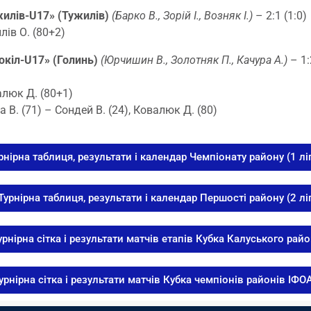
жилів-U17» (Тужилів)
(Барко В., Зорій І., Возняк І.)
– 2:1 (1:0)
лів О. (80+2)
окіл-U17» (Голинь)
(Юрчишин В., Золотняк П., Качура А.)
– 1:
алюк Д. (80+1)
 В. (71) – Сондей В. (24), Ковалюк Д. (80)
рнірна таблиця, результати і календар Чемпіонату району (1 лі
Турнірна таблиця, результати і календар Першості району (2 лі
урнірна сітка і результати матчів етапів Кубка Калуського рай
урнірна сітка і результати матчів Кубка чемпіонів районів ІФ