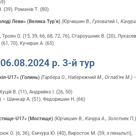
69)
 (39), Романів Т. (80)
олоді Леви» (Велика Тур’я)
(
Юрчишин В., Гузоватий І., Качура
, Троян О. (15, 39, 66, 68, 72, 76), Староушник В. (20), Лукасев
 (61, 70), Кучерак А. (65)
06.08.2024 р. 3-й тур
окіл-U17» (Голинь)
(Гарбера О., Набережний М., Оглаб’як М.)
–
уцій В. (11), Андрейко І. (26, 50)
1) – Шинкар А. (51), Федоришин Н. (66)
остище-U17» (Мостище)
(Юрчишин В., Качура А., Золотняк П.
юк О. (6, 36), Ємчура Ю. (40), Виросток М. (59, з пенальті),