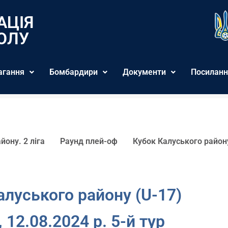
АЦІЯ
ОЛУ
агання
Бомбардири
Документи
Посиланн
йону. 2 ліга
Раунд плей-оф
Кубок Калуського район
алуського району (U-17)
 12.08.2024 р. 5-й тур