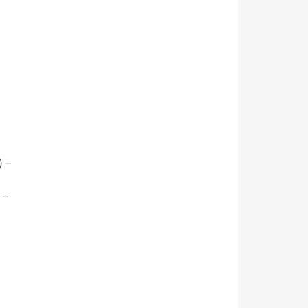
)
–
 –