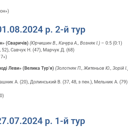
іон»)
1.08.2024 р. 2-й тур
н» (Сваричів)
(
Юрчишин В., Качура А.,
Возняк І.)
– 0:5 (0:1)
, 52), Савчук Н. (47), Марчук Д. (68)
17»)
лоді Леви» (Велика Тур’я)
(Золотняк П., Житеньов Ю.
, Зорій І.
ашник А. (20), Долинський В. (37, 48, з пен.), Мельник А. (79)
0)
7.07.2024 р. 1-й тур