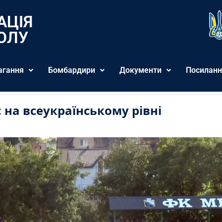
АЦІЯ
ОЛУ
агання
Бомбардири
Документи
Посиланн
 на всеукраїнському рівні