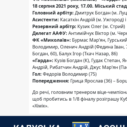
18 серпня 2021 року, 17.00. Міський ста
Головний арбітр:
Дмитрук Богдан (м. Луц
Асистенти:
Касаткін Андрій (м. Ужгород) і
Резервний арбітр:
Кузик Олег (м. Стрий)
Делегат ААФУ:
Антимійчук Віктор (м. Черн
ФК «Миколаїв»:
Бурмас Мар’ян, Гурський
Володимир, Оленич Андрій (Федина Іван, 7
Богдан, 60), Балух Ігор (Ткач Назар, 86)
«Гарда»:
Кузів Богдан (К), Гудак Степан,
Андрій, Рибатчин Андрій, Джус Мар’ян (Па
Гол:
Федорів Володимир (75)
Попередження:
Грица Ярослав (36) – Бор
До речі, головним тренером віце-чемпіон
щоб пробитись в 1/8 фіналу розіграшу Кубк
«Хімік».