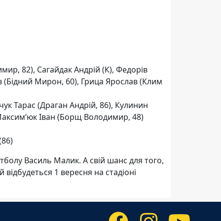
ир, 82), Сагайдак Андрій (К), Федорів
 (Бідний Мирон, 60), Грица Ярослав (Клим
чук Тарас (Драган Андрій, 86), Кулинин
 Максим’юк Іван (Борщ Володимир, 48)
(86)
болу Василь Малик. А свій шанс для того,
 відбудеться 1 вересня на стадіоні