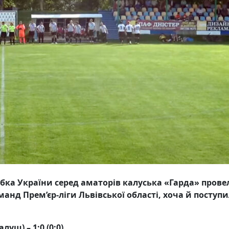
ка України серед аматорів калуська «Гарда» прове
нд Прем’єр-ліги Львівської області, хоча й поступ
уш) – 1:0 (0:0)