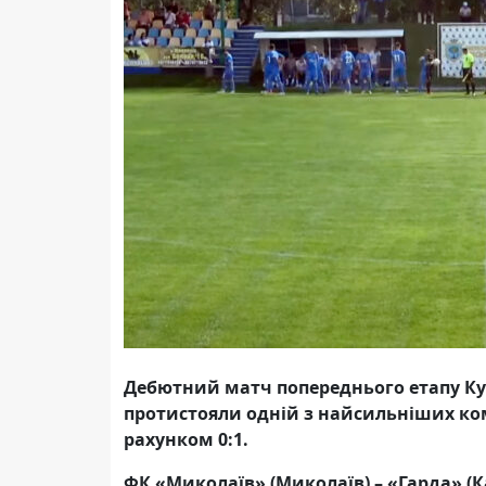
Дебютний матч попереднього етапу Куб
протистояли одній з найсильніших кома
рахунком 0:1.
ФК «Миколаїв» (Миколаїв) – «Гарда» (Кал