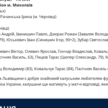
діон м. Миколаїв
ьк)
 Рачинська Ірина (м. Чернівці)
івці)
 Андрій, Іванишин Павло, Дзюрах Роман (Заваляк Володим
9), Юськевич Іван (Синишин Ігор, 90+2), Зубар Святослав
 Яневич Віктор, Олевич Ярослав, Гончар Владислав, Коваль
січняк Василь, 63), Пецків Тарас (Цюпер Олександр, 79),
щ Володимир (83), Ковальчук Тарас (84), Пасічняк Василь 
а Львівщини є добре знайомий калуським любителям фут
а України, калушани ще матимуть у матчі-відповіді, який