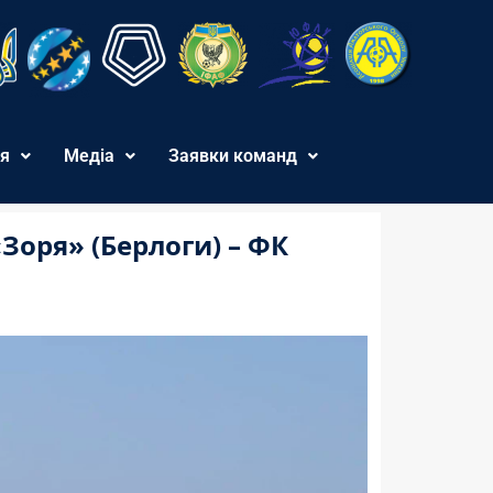
я
Медіа
Заявки команд
«Зоря» (Берлоги) – ФК