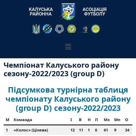
КАЛУСЬКА
АСОЦІАЦІЯ
РАЙОННА
ФУТБОЛУ
Чемпіонат Калуського району
сезону-2022/2023 (group D)
Підсумкова турнірна таблиця
чемпіонату Калуського району
(group D) сезону-2022/2023
М
Команда
І
В
Н
П
Мз
Мп
О
1
«Колос» (Цінева)
12
11
1
0
61
9
34