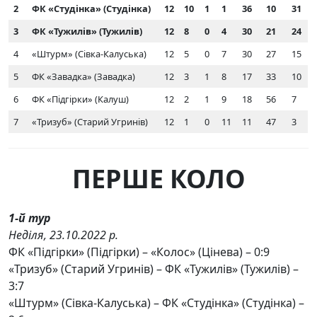
2
ФК «Студінка» (Студінка)
12
10
1
1
36
10
31
3
ФК «Тужилів» (Тужилів)
12
8
0
4
30
21
24
4
«Штурм» (Сівка-Калуська)
12
5
0
7
30
27
15
5
ФК «Завадка» (Завадка)
12
3
1
8
17
33
10
6
ФК «Підгірки» (Калуш)
12
2
1
9
18
56
7
7
«Тризуб» (Старий Угринів)
12
1
0
11
11
47
3
ПЕРШЕ КОЛО
1-й тур
Неділя, 23.10.2022 р.
ФК «Підгірки» (Підгірки) – «Колос» (Цінева) – 0:9
«Тризуб» (Старий Угринів) – ФК «Тужилів» (Тужилів) –
3:7
«Штурм» (Сівка-Калуська) – ФК «Студінка» (Студінка) –